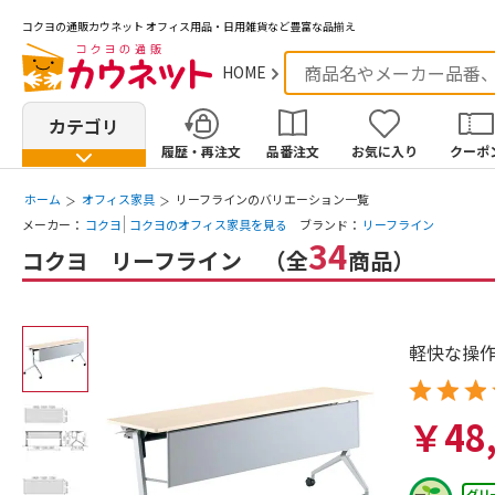
コクヨの通販カウネット
オフィス用品・日用雑貨など豊富な品揃え
HOME
カテゴリ
履歴・再注文
品番注文
お気に入り
クーポ
ホーム
オフィス家具
リーフラインのバリエーション一覧
メーカー：
コクヨ
コクヨのオフィス家具を見る
ブランド：
リーフライン
34
コクヨ リーフライン （全
商品）
軽快な操
レビュー
￥48,
グリ