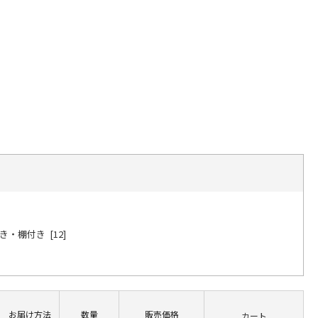
・棚付き [12]
お届け方法
数量
販売価格
カート