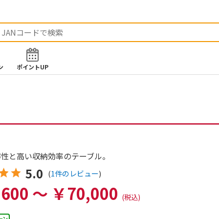
ン
ポイントUP
作性と高い収納効率のテーブル。
5.0
レビュー評価
(
1件のレビュー
)
評価5.0"
600 ～ ￥70,000
(税込)
ーン