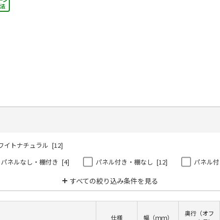
入法
ワイトナチュラル [12]
パネルなし・棚付き [4]
パネル付き・棚なし [12]
パネル付き
すべての絞り込み条件を見る
奥行（オフ
仕様
幅（ｍｍ）